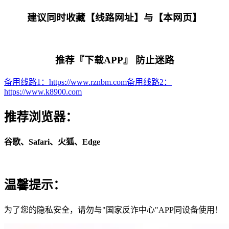
建议同时收藏【线路网址】与【本网页】
推荐『下载APP』 防止迷路
备用线路
1
：
https://www.rznbm.com
备用线路
2
：
https://www.k8900.com
推荐浏览器：
谷歌、Safari、火狐、Edge
温馨提示：
为了您的隐私安全，请勿与"国家反诈中心"APP同设备使用！