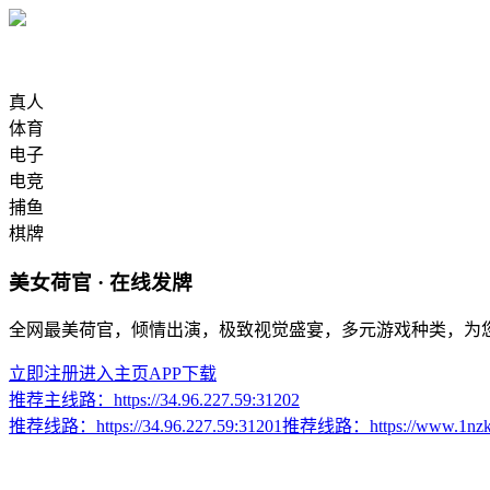
真人
体育
电子
电竞
捕鱼
棋牌
美女荷官 · 在线发牌
全网最美荷官，倾情出演，极致视觉盛宴，多元游戏种类，为
立即注册
进入主页
APP下载
推荐主线路：
https://34.96.227.59:31202
推荐线路：
https://34.96.227.59:31201
推荐线路：
https://www.1nz