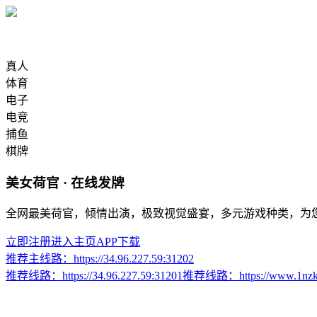
真人
体育
电子
电竞
捕鱼
棋牌
美女荷官 · 在线发牌
全网最美荷官，倾情出演，极致视觉盛宴，多元游戏种类，为
立即注册
进入主页
APP下载
推荐主线路：
https://34.96.227.59:31202
推荐线路：
https://34.96.227.59:31201
推荐线路：
https://www.1nz