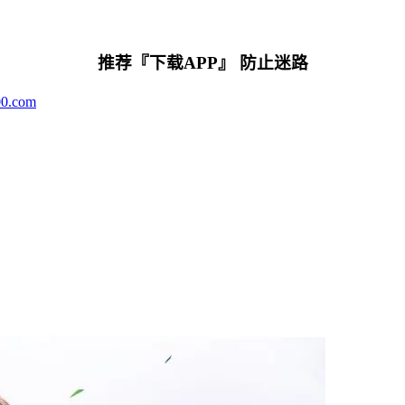
推荐『下载APP』 防止迷路
00.com