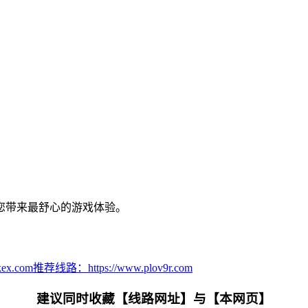
您带来最舒心的游戏体验。
kex.com
推荐线路：
https://www.plov9r.com
建议同时收藏【线路网址】与【本网页】