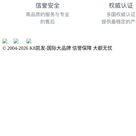
© 2004-
2026
K8凯发-国际大品牌 信誉保障 大额无忧