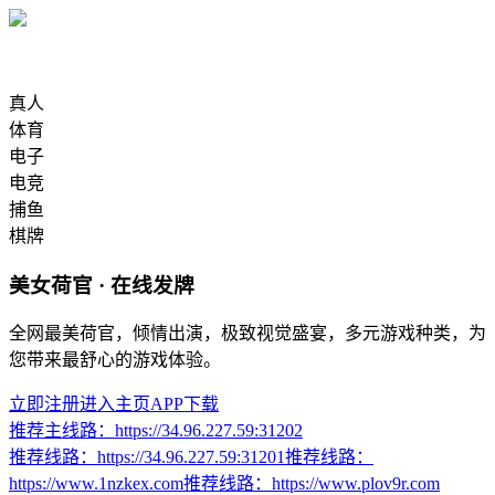
真人
体育
电子
电竞
捕鱼
棋牌
美女荷官 · 在线发牌
全网最美荷官，倾情出演，极致视觉盛宴，多元游戏种类，为
您带来最舒心的游戏体验。
立即注册
进入主页
APP下载
推荐主线路：
https://34.96.227.59:31202
推荐线路：
https://34.96.227.59:31201
推荐线路：
https://www.1nzkex.com
推荐线路：
https://www.plov9r.com