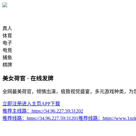
真人
体育
电子
电竞
捕鱼
棋牌
美女荷官 · 在线发牌
全网最美荷官，倾情出演，极致视觉盛宴，多元游戏种类，为
立即注册
进入主页
APP下载
推荐主线路：
https://34.96.227.59:31202
推荐线路：
https://34.96.227.59:31201
推荐线路：
https://www.1nz