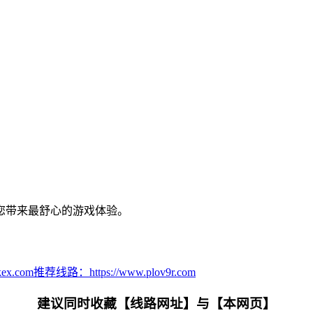
您带来最舒心的游戏体验。
kex.com
推荐线路：
https://www.plov9r.com
建议同时收藏【线路网址】与【本网页】